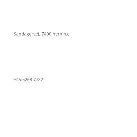
Sandagervej, 7400 herning
+45 5268 7782
Info@dantechtuning.dk